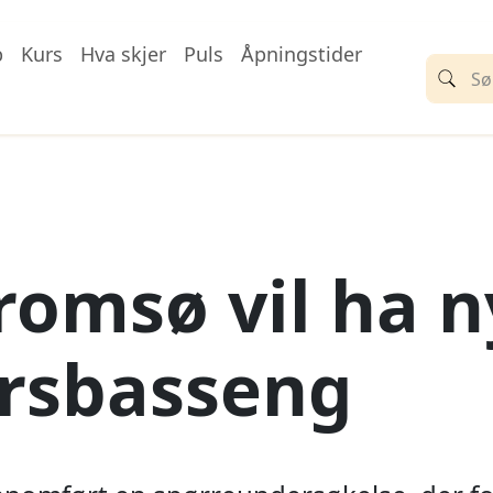
p
Kurs
Hva skjer
Puls
Åpningstider
Tromsø vil ha n
rsbasseng