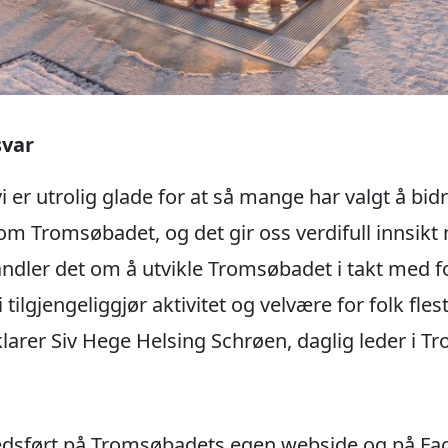
svar
t vi er utrolig glade for at så mange har valgt å b
 om Tromsøbadet, og det gir oss verdifull innsikt 
handler det om å utvikle Tromsøbadet i takt med fo
i tilgjengeliggjør aktivitet og velvære for folk fles
klarer Siv Hege Helsing Schrøen, daglig leder i 
dsført på Tromsøbadets egen webside og på Face