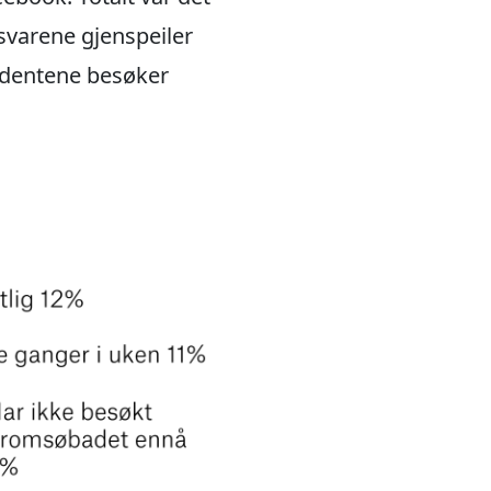
 svarene gjenspeiler
ndentene besøker