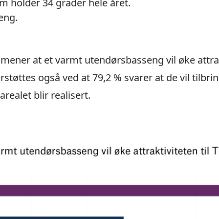
 holder 34 grader hele året.
eng.
ener at et varmt utendørsbasseng vil øke attrakt
tøttes også ved at 79,2 % svarer at de vil tilbri
alet blir realisert.