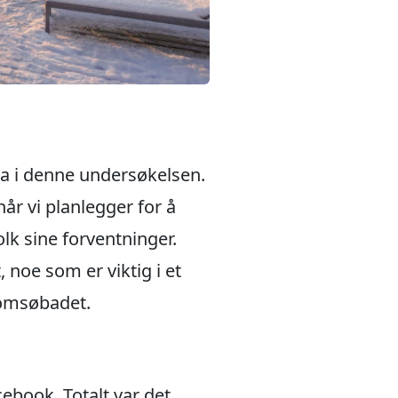
idra i denne undersøkelsen.
når vi planlegger for å
lk sine forventninger.
t, noe som er viktig i et
Tromsøbadet.
book. Totalt var det