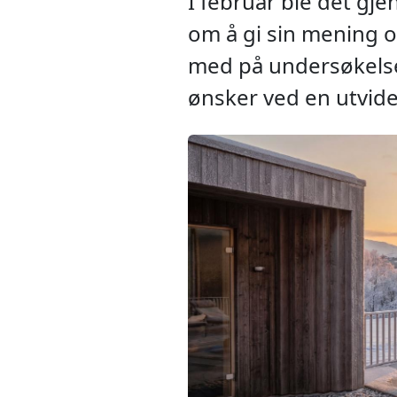
I februar ble det gj
om å gi sin mening o
med på undersøkelsen
ønsker ved en utvide