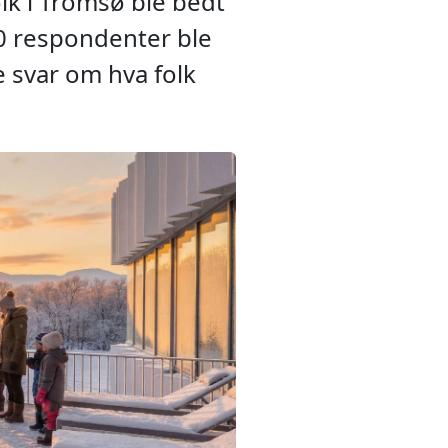
lk i Tromsø ble bedt
0 respondenter ble
 svar om hva folk