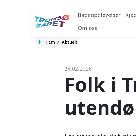
Hopp til hovedinnhold
Badeopplevelser
Kjø
Om oss
Hjem
Aktuelt
24.02.2026
Folk i 
utendø