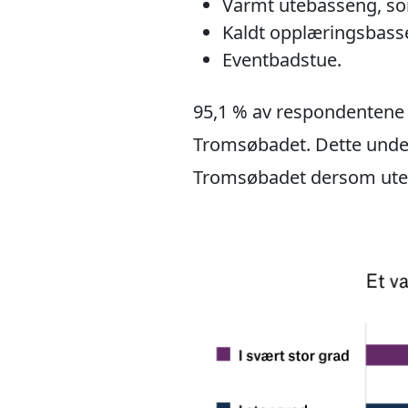
Varmt utebasseng, som
Kaldt opplæringsbass
Eventbadstue.
95,1 % av respondentene m
Tromsøbadet. Dette unders
Tromsøbadet dersom uteare