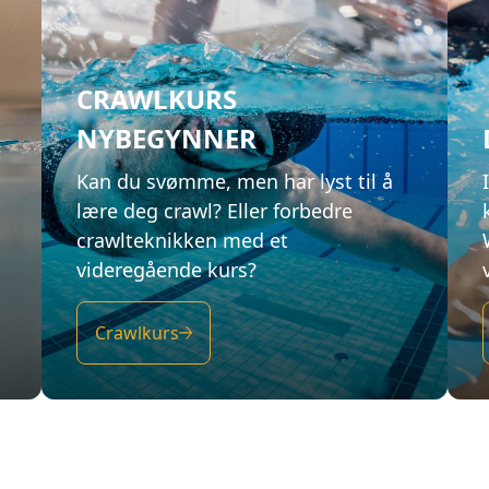
videregående kurs?
Crawlkurs
rs og -prøve
ÅRLIG PRØVE