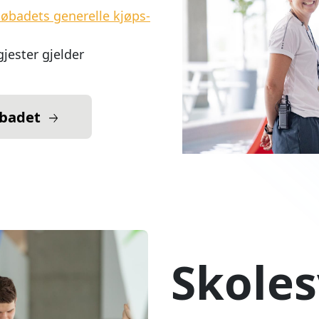
Skole
Skolesvømmingen ivareta
samarbeid mellom Trom
Målet er å sikre en sta
for elevene på 2.-9. trin
Mer om Skoles