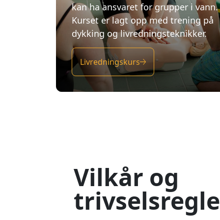
Vilkår og
trivselsregle
For alle våre kurs gjelder
Troms
og betalingsvilkår
For alle våre svømme- og badeg
Tromsøbadets trivselsregler:
Trivselsregler på Troms