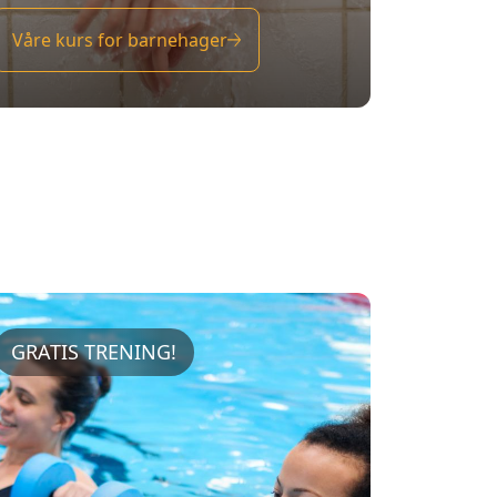
GRATIS TRENING!
DIGITAL VANNTRENING
I Helsebassenget på Tromsøbadet
kan du bruke berøringsskjermen
Water bic 32'' til selvstendig