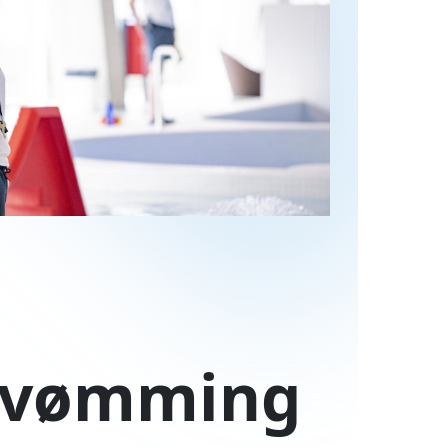
svømming
s i regi av Svøm Tromsø – et
sø kommune og Tromsøbadet KF.
ndardisert og god svømmeopplæring
n i Tromsø.
vømming