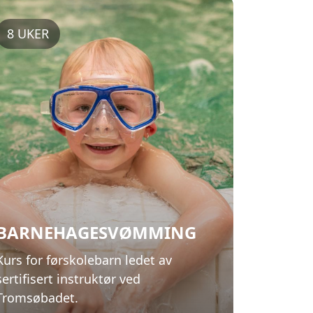
BARNEHAGESVØMMING
Kurs for førskolebarn ledet av
sertifisert instruktør ved
Tromsøbadet.
Våre kurs for barnehager