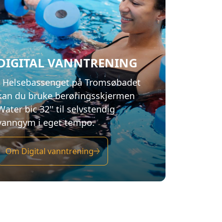
vanngym i eget tempo.
Om Digital vanntrening