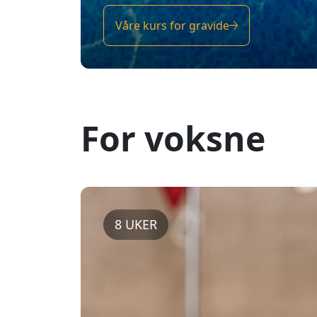
8 UKER
SVØMMEKURS FOR
VOKSNE
Svømmekurs for voksne med fokus