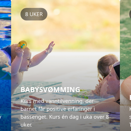
BABYSVØMMING
Kurs med vanntilvenning, der
barnet får positive erfaringer i
v
bassenget. Kurs én dag i uka over 8
uker.
Våre kurs for babyer