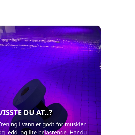
VISSTE DU AT..?
Trening i vann er godt for muskler
og ledd, og lite belastende. Har du
medlemskap på Tromsøbadet har
du en lang rekke tilbud som inngår
i abonnementet ditt – blant annet
digital vanntrening og aufguss i
badstua.