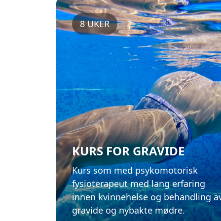
KURS FOR GRAVIDE
Kurs som med psykomotorisk
fysioterapeut med lang erfaring
innen kvinnehelse og behandling a
gravide og nybakte mødre.
Våre kurs for gravide
For voksne