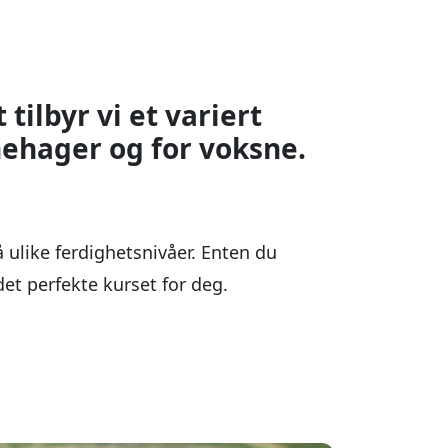
å ulike ferdighetsnivåer. Enten du
det perfekte kurset for deg.
8 UKER