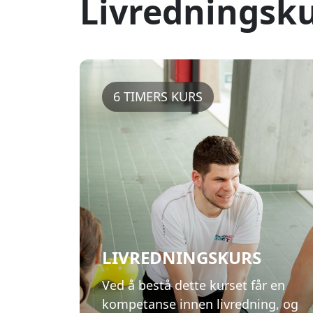
LIVREDNINGSKURS
Ved å bestå dette kurset får en
kompetanse innen livredning, og
kan ha ansvaret for grupper i vann.
Kurset er lagt opp med trening på
dykking og livredningsteknikker.
Livredningskurs