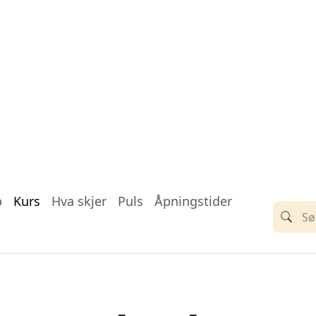
p
Kurs
Hva skjer
Puls
Åpningstider
romsøbadet
r de aller fleste. På Tromsøbadet 
løpet – for gravide, for baby, ba
gskurs og -prøve.