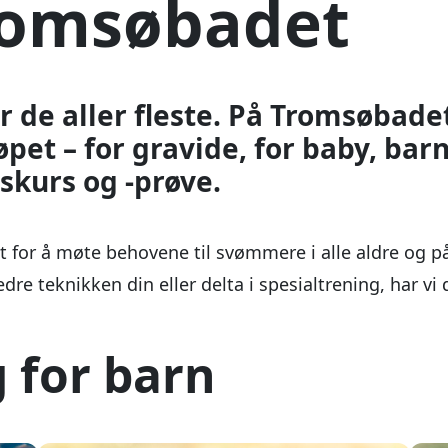
et for å møte behovene til svømmere i alle aldre og p
e teknikken din eller delta i spesialtrening, har vi 
g for barn
8 UKER