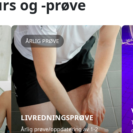
LIVREDNINGSPRØVE
Årlig prøve/oppdatering av 1-2
timers varighet. Kan tas hvis en
tidligere har gjennomført
livredningskurset.
Livredningsprøve