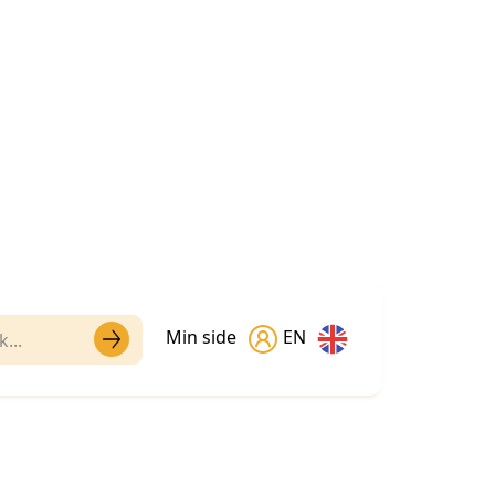
Min side
EN
tilbyr vi et variert
rnehager og for voksne.