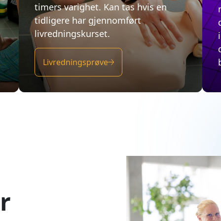
r
øbadets generelle kjøps-
jester gjelder
øbadet