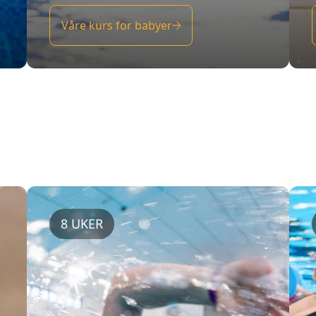
8 UKER
CRAWLKURS
NYBEGYNNER
Kan du svømme, men har lyst til å
lære deg crawl? Eller forbedre
crawlteknikken med et