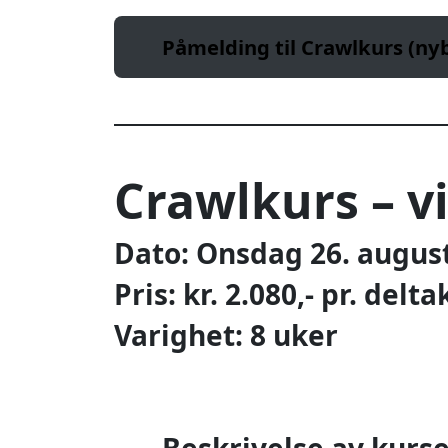
Påmelding til Crawlkurs (n
Crawlkurs – 
Dato: Onsdag 26. augus
Pris: kr. 2.080,- pr. delta
Varighet: 8 uker