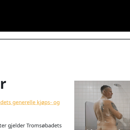
r
ets generelle kjøps- og
ter gjelder Tromsøbadets