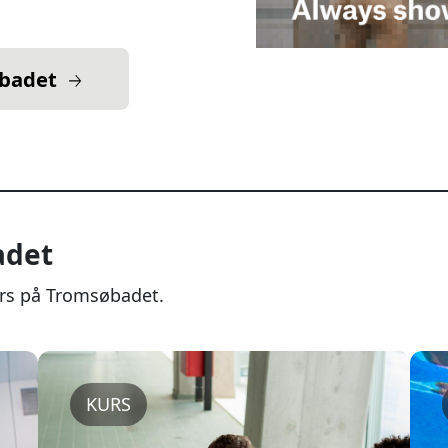
øbadet
adet
urs på Tromsøbadet.
KURS