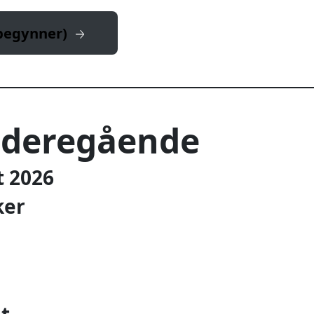
ybegynner)
videregående
t 2026
ker