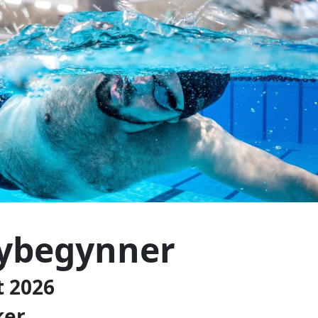
nybegynner
t 2026
ker