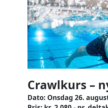
Crawlkurs – 
Dato: Onsdag 26. augus
Pris: kr. 2.080,- pr. delta