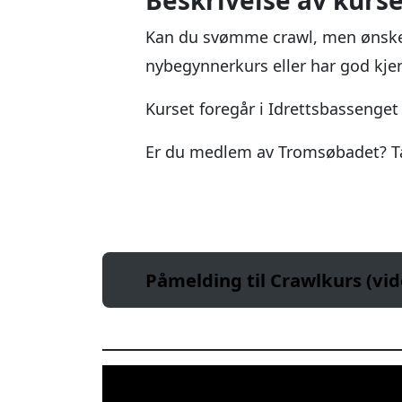
Beskrivelse av kurse
Kan du svømme crawl, men ønsker 
nybegynnerkurs eller har god kj
Kurset foregår i Idrettsbassenge
Er du medlem av Tromsøbadet? Ta 
Påmelding til Crawlkurs (vi