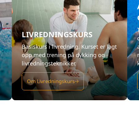
LIVREDNINGSKURS
Basiskurs i livredning. Kurset er lagt
opp med trening på dykking og
livredningsteknikker.
Om Livredningskurs