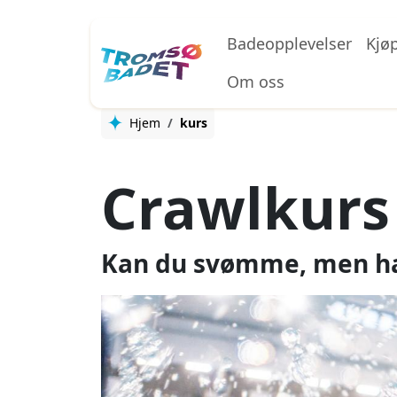
Hopp til hovedinnhold
Badeopplevelser
Kjø
Om oss
Hjem
kurs
Crawlkurs
Kan du svømme, men har 