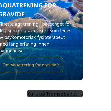
AQUATRENING FOR
GRAVIDE
Tilrettelagt trening i bassenget for
deg som er gravid. Kurs som ledes
av psykomotorisk fysioterapeut
med lang erfaring innen
kvinnehelse.
Om Aquatrening for gravide
Kurs på Tromsøbadet