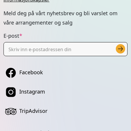
Instagram
TripAdvisor
© 2026 Tromsøbadet
.
Designet og utviklet av