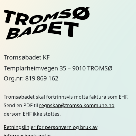
Tromsøbadet skal fortrinnsvis motta faktura som EHF.
Send en PDF til
regnskap@tromso.kommune.no
dersom EHF ikke støttes.
Retningslinjer for personvern og bruk av
informasjonskapsler
Meld deg på vårt nyhetsbrev og bli varslet om
våre arrangementer og salg
E-post
Facebook