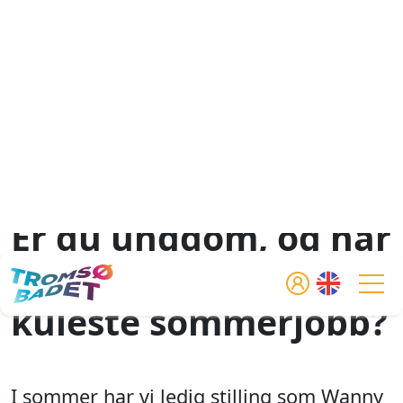
Er du ungdom, og har
lyst på sommerens
Tog
kuleste sommerjobb?
I sommer har vi ledig stilling som Wanny
- våres gøyale maskot - som alle barna
elsker!