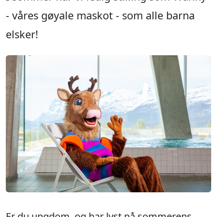
Er du ungdom, og har lyst på sommerens
kuleste sommerjobb?
I sommer har vi ledig stilling som Wanny -
våres gøyale maskot - som alle barna elsker!
Som Wanny vil du gå inn i kostymet, og blir
veiledet av en god kollega. I mellom tidene
som Wanny er på badet, tilfaller rydde og