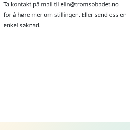
Tromsøbadet KF
Templarheimvegen 35 – 9010 TROMSØ