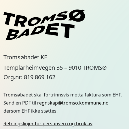
Org.nr: 819 869 162
Tromsøbadet skal fortrinnsvis motta faktura som EHF.
Send en PDF til
regnskap@tromso.kommune.no
dersom EHF ikke støttes.
Retningslinjer for personvern og bruk av
informasjonskapsler
Meld deg på vårt nyhetsbrev og bli varslet om
våre arrangementer og salg
E-post
Facebook