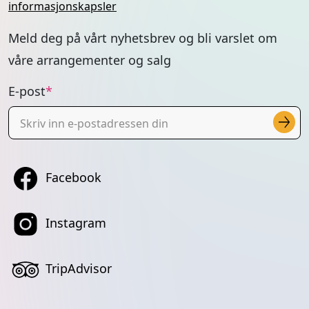
Instagram
TripAdvisor
© 2026 Tromsøbadet
.
Designet og utviklet av