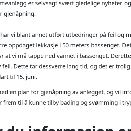
eanlegg er selvsagt svært gledelige nyheter, o
r gjenåpning.
t har vi blant annet utført utbedringer på feil og 
erre oppdaget lekkasje i 50 meters bassenget. De
tyr at vi må tappe ned vannet i bassenget. Derett
eil. Dette tar dessverre lang tid, og det er trolig l
t til 15. juni.
d en plan for gjenåpning av anlegget, og vil i
ser frem til å kunne tilby bading og svømming i t