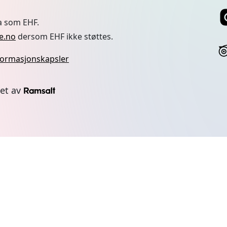
a som EHF.
e.no
dersom EHF ikke støttes.
nformasjonskapsler
let av