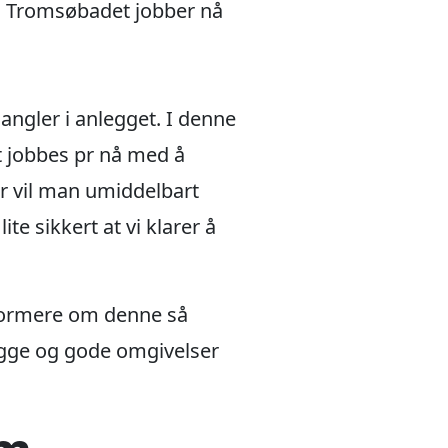
g Tromsøbadet jobber nå
mangler i anlegget. I denne
t jobbes pr nå med å
er vil man umiddelbart
ite sikkert at vi klarer å
nformere om denne så
rygge og gode omgivelser