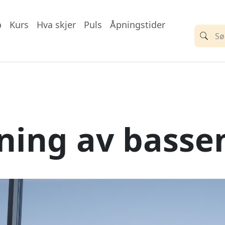
p
Kurs
Hva skjer
Puls
Åpningstider
ning av basse