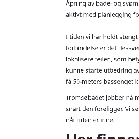
Åpning av bade- og svømm
aktivt med planlegging fo
I tiden vi har holdt steng
forbindelse er det dessv
lokalisere feilen, som be
kunne starte utbedring av f
få 50-meters bassenget klar
Tromsøbadet jobber nå me
snart den foreligger. Vi 
når tiden er inne.