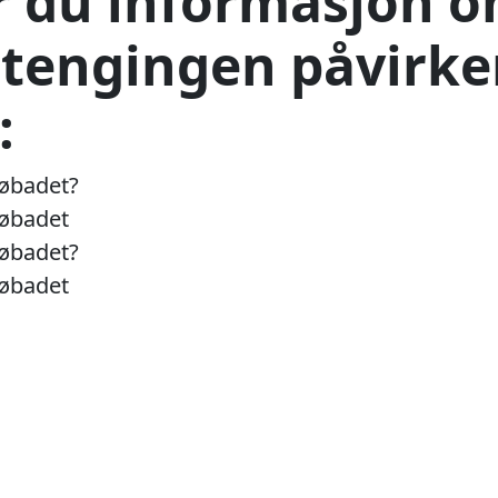
r du informasjon 
tengingen påvirke
:
øbadet?
øbadet
øbadet?
øbadet