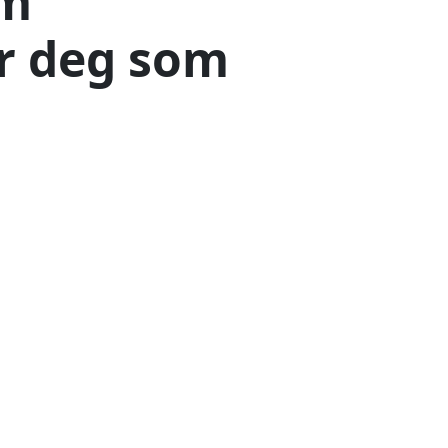
om
r deg som