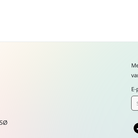
Me
va
E-
MSØ