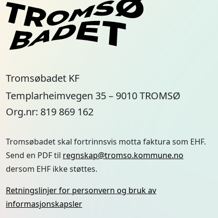
Tromsøbadet skal fortrinnsvis motta faktura som EHF.
Send en PDF til
regnskap@tromso.kommune.no
dersom EHF ikke støttes.
Retningslinjer for personvern og bruk av
informasjonskapsler
Meld deg på vårt nyhetsbrev og bli varslet om
våre arrangementer og salg
E-post
Facebook