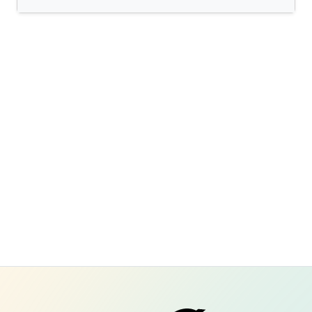
Tromsøbadet KF
Templarheimvegen 35 – 9010 TROMSØ
Org.nr: 819 869 162