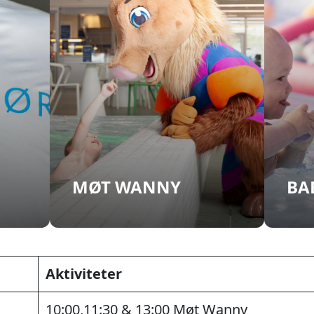
MØT WANNY
BA
Aktiviteter
10:00,11:30 & 13:00 Møt Wanny