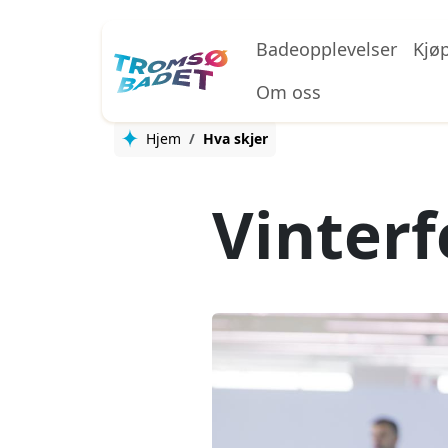
Hopp til hovedinnhold
Badeopplevelser
Kjø
Om oss
Hjem
Hva skjer
Vinterf