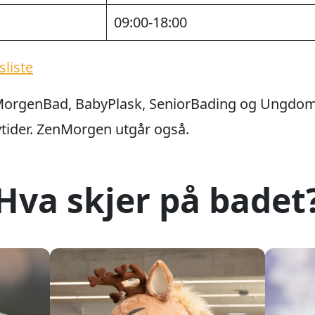
09:00-18:00
sliste
 MorgenBad, BabyPlask, SeniorBading og Ungdoms
øytider. ZenMorgen utgår også.
Hva skjer på badet