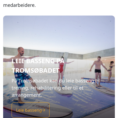
medarbeidere.
LEIE BASSENG PÅ
TROMSØBADET
På Tromsøbadet kan du leie basseng til
trening, rehabilitering eller til et
arrangement.
Leie basseng