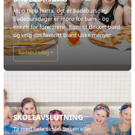
Hipp hipp hurra, det er badebursdag!
Badebursdager er moro for barn – og
enkelt for foreldrene. Kom til dekket bord
og velg din favoritt blant ulike menyer.
Badebursdag
SKOLEAVSLUTNING
Ta med hele skoleklassen eller