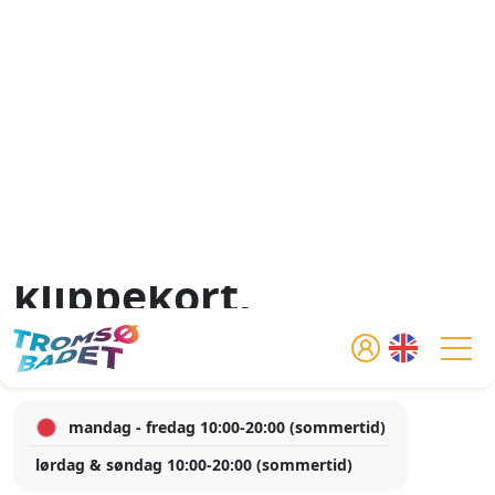
Skip to main content
Tog
Home
Kjøp... drop in-billett,
klippekort,
medlemskap, m.m.
mandag - fredag 10:00-20:00 (sommertid)
lørdag & søndag 10:00-20:00 (sommertid)