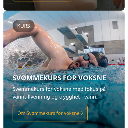
KURS
SVØMMEKURS FOR VOKSNE
Svømmekurs for voksne med fokus på
vanntillvenning og trygghet i vann.
Om Svømmekurs for voksne