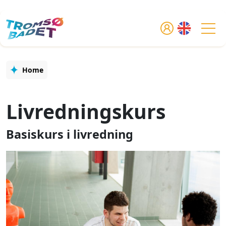
Skip to main content
Tog
Home
Livredningskurs
Basiskurs i livredning