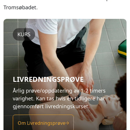
Tromsøbadet.
KURS
LIVREDNINGSPRØVE
Årlig prøve/oppdatering av 1-2 timers
varighet. Kan tas hvis en tidligere har
gjennomført livredningskurset.
Om Livredningsprøve